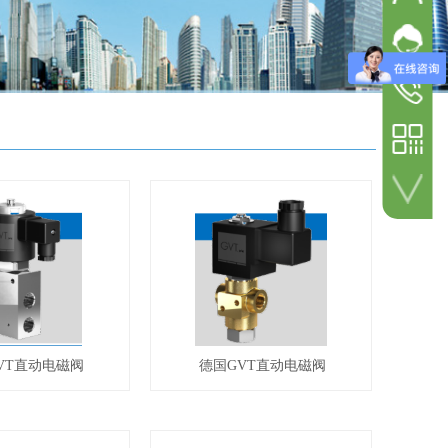
欧钜
固话总机
欧钜
025-527
欧钜
手机热线
1572080
微信扫码咨询
VT直动电磁阀
德国GVT直动电磁阀