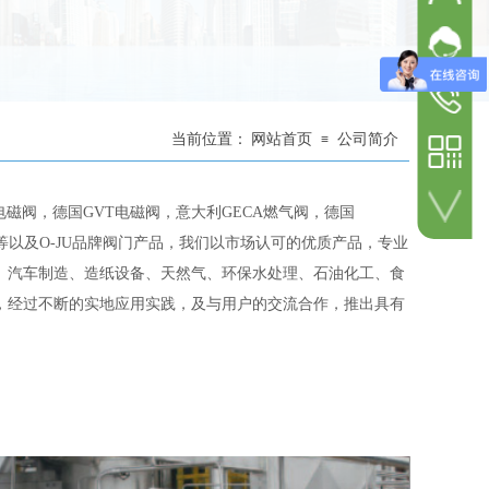
欧钜
固话总机
欧钜
025-527
欧钜
当前位置：
网站首页
公司简介
≡
手机热线
1572080
磁阀，德国GVT电磁阀，意大利GECA燃气阀，德国
磁阀等以及O-JU品牌阀门产品，我们以市场认可的优质产品，专业
、汽车制造、造纸设备、天然气、环保水处理、石油化工、食
微信扫码咨询
，经过不断的实地应用实践，及与用户的交流合作，推出具有